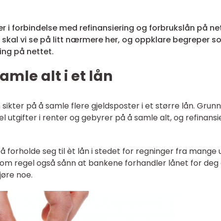
r i forbindelse med refinansiering og forbrukslån på net
 skal vi se på litt nærmere her, og oppklare begreper 
ring på nettet.
amle alt i et lån
sikter på å samle flere gjeldsposter i et større lån. Grunn
l utgifter i renter og gebyrer på å samle alt, og refinansi
 å forholde seg til èt lån i stedet for regninger fra mange 
som regel også sånn at bankene forhandler lånet for deg
gjøre noe.