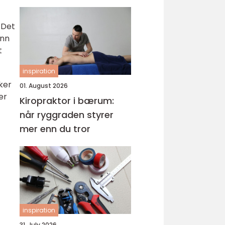
til omgivelsene
 Det
ånn
t
inspiration
ker
01. August 2026
er
Kiropraktor i bærum:
.
når ryggraden styrer
mer enn du tror
inspiration
31. July 2026