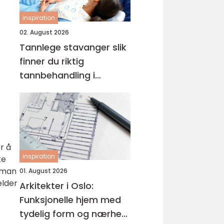
inspiration
02. August 2026
Tannlege stavanger slik
finner du riktig
tannbehandling i
sentrum
r å
inspiration
te
å man
01. August 2026
elder
Arkitekter i Oslo:
Funksjonelle hjem med
tydelig form og nærhet