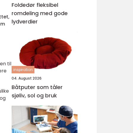
Foldedør fleksibel
romdeling med gode
tet,
lydverdier
som
en til
inspiration
ere
04. August 2026
Båtputer som tåler
ulike
sjøliv, sol og bruk
 og