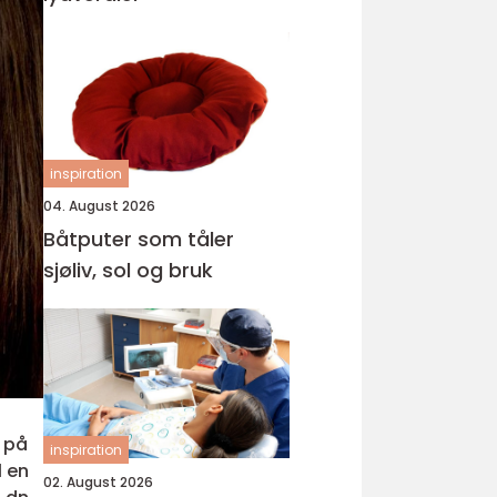
inspiration
04. August 2026
Båtputer som tåler
sjøliv, sol og bruk
e på
inspiration
l en
02. August 2026