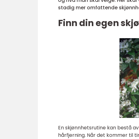
og hva man skal velge. Her skal 
stadig mer omfattende skjønnh
Finn din egen skj
En skjønnhetsrutine kan bestå av
hårfjerning. Når det kommer til 