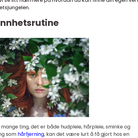
vi se litt nærmere på hvordan du kan finne din egen vei 
etsjungelen.
ønnhetsrutine
 mange ting, det er både hudpleie, hårpleie, sminke og
ting som
hårfjerning
, kan det være lurt å få gjort hos en