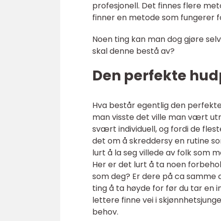
profesjonell. Det finnes flere met
finner en metode som fungerer fo
Noen ting kan man dog gjøre sel
skal denne bestå av?
Den perfekte hud
Hva består egentlig den perfekte 
man visste det ville man vært utr
svært individuell, og fordi de fles
det om å skreddersy en rutine so
lurt å la seg villede av folk som 
Her er det lurt å ta noen forb
som deg? Er dere på ca samme al
ting å ta høyde for før du tar en i
lettere finne vei i skjønnhetsjun
behov.