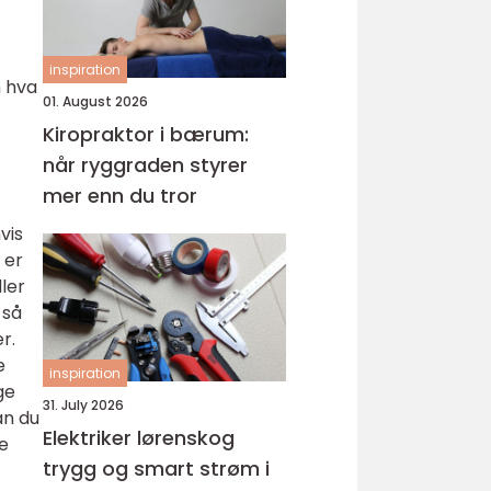
inspiration
n hva
01. August 2026
Kiropraktor i bærum:
når ryggraden styrer
mer enn du tror
vis
 er
dler
 så
r.
e
inspiration
ge
31. July 2026
an du
Elektriker lørenskog
ne
trygg og smart strøm i