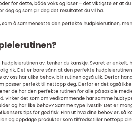
oder for dette, både voks og laser – det viktigste er at du
r deg og som gir deg det resultatet du vil ha.
v, som å sammensette den perfekte hudpleierutinen, me
pleierutinen?
hudpleierutinen av, tenker du kanskje. Svaret er enkelt, h
olig rik. Det er bare sånn at den perfekte hudpleierutinen
te av oss har ulike behov, blir rutinen også ulik. Derfor han
m passer perfekt til nettopp deg. Derfor er det også ikke
mener de har den perfekte rutinen for alle på sosiale medie
ehold. Virker det som om vedkommende har samme hudtyp
der og har like behov? Samme type livsstil? Det er man
nfluensers tips for god fisk. Finn ut hva dine behov er, så k
gelen og oppdage produkter som tilfredsstiller nettopp di