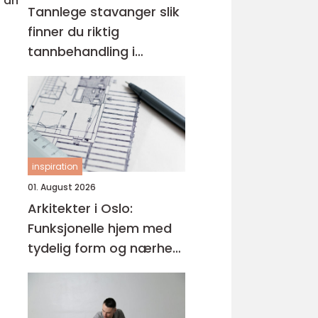
i dn
Tannlege stavanger slik
finner du riktig
tannbehandling i
sentrum
inspiration
01. August 2026
Arkitekter i Oslo:
Funksjonelle hjem med
tydelig form og nærhet
til omgivelsene