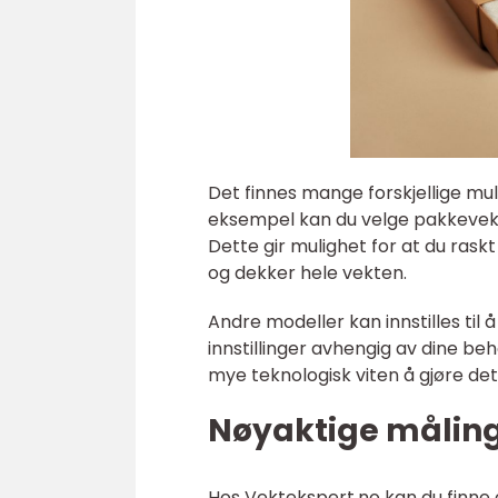
Det finnes mange forskjellige m
eksempel kan du velge pakkevekt
Dette gir mulighet for at du rask
og dekker hele vekten.
Andre modeller kan innstilles til å
innstillinger avhengig av dine be
mye teknologisk viten å gjøre det
Nøyaktige målinge
Hos Vektekspert.no kan du finne 