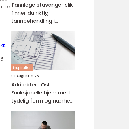
Tannlege stavanger slik
or er
finner du riktig
tannbehandling i
sentrum
kt
.
så
inspiration
01. August 2026
Arkitekter i Oslo:
Funksjonelle hjem med
tydelig form og nærhet
til omgivelsene