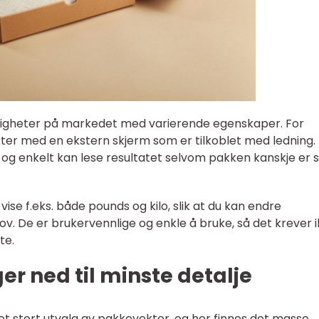
uligheter på markedet med varierende egenskaper. For
er med en ekstern skjerm som er tilkoblet med ledning.
t og enkelt kan lese resultatet selvom pakken kanskje er 
 vise f.eks. både pounds og kilo, slik at du kan endre
hov. De er brukervennlige og enkle å bruke, så det krever 
te.
r ned til minste detalje
et stort utvalg av pakkevekter, og her finnes det masse